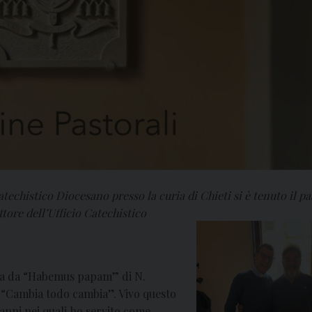
atechistico Diocesano presso la curia di Chieti si è tenuto il p
ttore dell’Ufficio Catechistico
atta da “Habemus papam” di N.
 “Cambia todo cambia”. Vivo questo
nni nei quali ho servito come