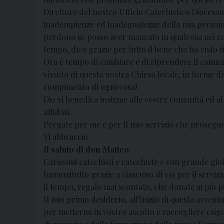
Direttore del nostro Ufficio Catechistico Dioces
inadempienze ed inadeguatezze della mia persona
perdono se posso aver mancato in qualcosa nei co
tempo, dico grazie per tutto il bene che ho visto f
Ora è tempo di cambiare e di riprendere il cammi
vissuto di questa nostra Chiesa locale, in forme di
compimento di ogni cosa!
Dio vi benedica insieme alle vostre comunità ed ai
affidati.
Pregate per me e per il mio servizio che prosegu
Vi abbraccio.
Il saluto di don Matteo
Carissimi catechisti e catechiste è con grande gio
Innanzitutto grazie a ciascuno di voi per il servi
il tempo, regalo mai scontato, che donate ai più pi
Il mio primo desiderio, all’inizio di questa avvent
per mettermi in vostro ascolto e raccogliere esig