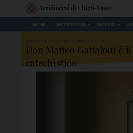
S
k
i
HOME
ARCIVESCOVO
DIOCESI
UF
p
t
NEWS UFFICIO CATECHISTICO
,
UFFICIO CATECHISTICO
o
Don Matteo Gattafoni è il 
c
catechistico
o
n
t
e
n
t