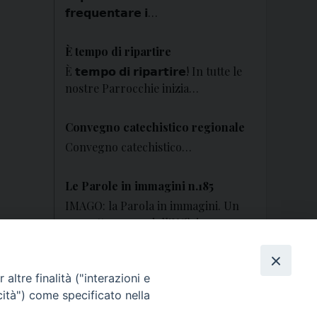
𝗳𝗿𝗲𝗾𝘂𝗲𝗻𝘁𝗮𝗿𝗲 𝗶…
È tempo di ripartire
È 𝘁𝗲𝗺𝗽𝗼 𝗱𝗶 𝗿𝗶𝗽𝗮𝗿𝘁𝗶𝗿𝗲! In tutte le
nostre Parrocchie inizia…
Convegno catechistico regionale
Convegno catechistico…
Le Parole in immagini n.185
IMAGO: la Parola in immagini. Un
progetto a cura dell’Ufficio…
archivio documenti
altre finalità ("interazioni e
cità") come specificato nella