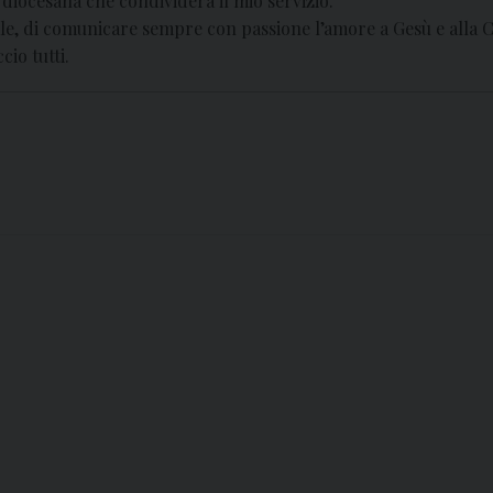
diocesana che condividerà il mio servizio.
ale, di comunicare sempre con passione l’amore a Gesù e alla C
io tutti.