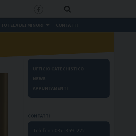
f
a
TUTELA DEI MINORI
CONTATTI
c
e
b
o
UFFICIO CATECHISTICO
NEWS
o
APPUNTAMENTI
k
CONTATTI
Telefono 08713591222