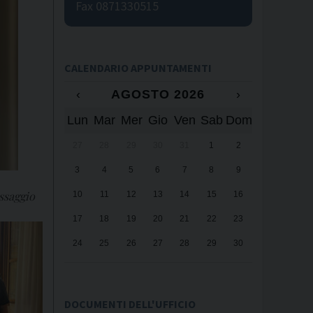
Fax 0871330515
CALENDARIO APPUNTAMENTI
‹
AGOSTO 2026
›
Lun
Mar
Mer
Gio
Ven
Sab
Dom
27
28
29
30
31
1
2
3
4
5
6
7
8
9
assaggio
10
11
12
13
14
15
16
17
18
19
20
21
22
23
24
25
26
27
28
29
30
31
1
2
3
4
5
6
DOCUMENTI DELL'UFFICIO