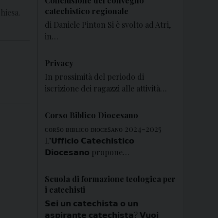
Conclusione del convegno
catechistico regionale
hiesa.
di Daniele Pinton Si è svolto ad Atri,
in…
Privacy
In prossimità del periodo di
iscrizione dei ragazzi alle attività…
Corso Biblico Diocesano
ᴄᴏʀꜱᴏ ʙɪʙʟɪᴄᴏ ᴅɪᴏᴄᴇꜱᴀɴᴏ 2024-2025
L’𝗨𝗳𝗳𝗶𝗰𝗶𝗼 𝗖𝗮𝘁𝗲𝗰𝗵𝗶𝘀𝘁𝗶𝗰𝗼
𝗗𝗶𝗼𝗰𝗲𝘀𝗮𝗻𝗼 propone…
Scuola di formazione teologica per
i catechisti
𝗦𝗲𝗶 𝘂𝗻 𝗰𝗮𝘁𝗲𝗰𝗵𝗶𝘀𝘁𝗮 𝗼 𝘂𝗻
𝗮𝘀𝗽𝗶𝗿𝗮𝗻𝘁𝗲 𝗰𝗮𝘁𝗲𝗰𝗵𝗶𝘀𝘁𝗮? 𝗩𝘂𝗼𝗶