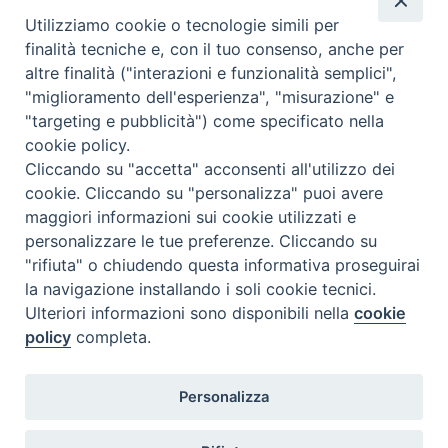
Don Matteo Gattafoni è il nuovo direttore dell’Ufficio
catechistico
Utilizziamo cookie o tecnologie simili per
finalità tecniche e, con il tuo consenso, anche per
Giovedì 26 settembre 2024 nei locali dell’Ufficio
altre finalità ("interazioni e funzionalità semplici",
Catechistico Diocesano presso…
"miglioramento dell'esperienza", "misurazione" e
"targeting e pubblicità") come specificato nella
Convegno catechistico regionale
cookie policy.
Convegno catechistico…
Cliccando su "accetta" acconsenti all'utilizzo dei
cookie. Cliccando su "personalizza" puoi avere
maggiori informazioni sui cookie utilizzati e
archivio documenti
personalizzare le tue preferenze. Cliccando su
"rifiuta" o chiudendo questa informativa proseguirai
la navigazione installando i soli cookie tecnici.
Ulteriori informazioni sono disponibili nella
cookie
policy
completa.
Personalizza
COPYRIGHT 2020 © ARCIDIOCESI DI CHIETI VASTO - Informativa