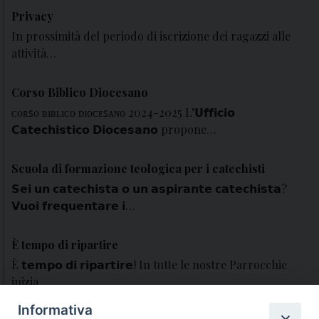
Privacy
In prossimità del periodo di iscrizione dei ragazzi alle
attività…
Corso Biblico Diocesano
ᴄᴏʀꜱᴏ ʙɪʙʟɪᴄᴏ ᴅɪᴏᴄᴇꜱᴀɴᴏ 2024-2025 L’𝗨𝗳𝗳𝗶𝗰𝗶𝗼
𝗖𝗮𝘁𝗲𝗰𝗵𝗶𝘀𝘁𝗶𝗰𝗼 𝗗𝗶𝗼𝗰𝗲𝘀𝗮𝗻𝗼 propone…
Scuola di formazione teologica per i catechisti
𝗦𝗲𝗶 𝘂𝗻 𝗰𝗮𝘁𝗲𝗰𝗵𝗶𝘀𝘁𝗮 𝗼 𝘂𝗻 𝗮𝘀𝗽𝗶𝗿𝗮𝗻𝘁𝗲 𝗰𝗮𝘁𝗲𝗰𝗵𝗶𝘀𝘁𝗮?
𝗩𝘂𝗼𝗶 𝗳𝗿𝗲𝗾𝘂𝗲𝗻𝘁𝗮𝗿𝗲 𝗶…
È tempo di ripartire
È 𝘁𝗲𝗺𝗽𝗼 𝗱𝗶 𝗿𝗶𝗽𝗮𝗿𝘁𝗶𝗿𝗲! In tutte le nostre Parrocchie
inizia…
Informativa