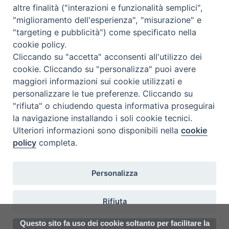
altre finalità ("interazioni e funzionalità semplici",
Catechistico Diocesano presso…
"miglioramento dell'esperienza", "misurazione" e
"targeting e pubblicità") come specificato nella
Convegno catechistico regionale
cookie policy.
Convegno catechistico…
Cliccando su "accetta" acconsenti all'utilizzo dei
cookie. Cliccando su "personalizza" puoi avere
maggiori informazioni sui cookie utilizzati e
archivio documenti
personalizzare le tue preferenze. Cliccando su
"rifiuta" o chiudendo questa informativa proseguirai
la navigazione installando i soli cookie tecnici.
Ulteriori informazioni sono disponibili nella
cookie
policy
completa.
Personalizza
COPYRIGHT 2020 © ARCIDIOCESI DI CHIETI VASTO - Informativa
Rifiuta
sulla privacy - Note Legali - Cookies Policy
Questo sito fa uso dei cookie soltanto per facilitare la