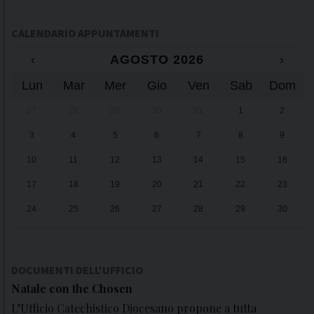
CALENDARIO APPUNTAMENTI
‹
AGOSTO 2026
›
Lun
Mar
Mer
Gio
Ven
Sab
Dom
27
28
29
30
31
1
2
3
4
5
6
7
8
9
10
11
12
13
14
15
16
17
18
19
20
21
22
23
24
25
26
27
28
29
30
31
1
2
3
4
5
6
DOCUMENTI DELL'UFFICIO
Natale con the Chosen
L’Ufficio Catechistico Diocesano propone a tutta