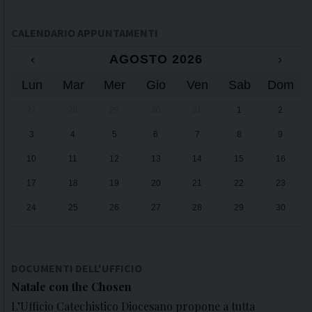
CALENDARIO APPUNTAMENTI
‹
AGOSTO 2026
›
Lun
Mar
Mer
Gio
Ven
Sab
Dom
27
28
29
30
31
1
2
3
4
5
6
7
8
9
10
11
12
13
14
15
16
17
18
19
20
21
22
23
24
25
26
27
28
29
30
31
1
2
3
4
5
6
DOCUMENTI DELL'UFFICIO
Natale con the Chosen
L’Ufficio Catechistico Diocesano propone a tutta