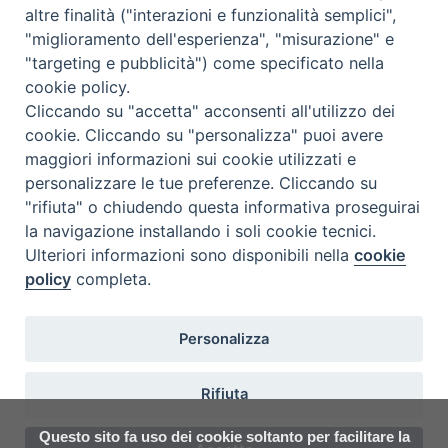
altre finalità ("interazioni e funzionalità semplici",
Catechistico Diocesano presso…
"miglioramento dell'esperienza", "misurazione" e
"targeting e pubblicità") come specificato nella
Convegno catechistico regionale
cookie policy.
Convegno catechistico…
Cliccando su "accetta" acconsenti all'utilizzo dei
cookie. Cliccando su "personalizza" puoi avere
maggiori informazioni sui cookie utilizzati e
archivio documenti
personalizzare le tue preferenze. Cliccando su
"rifiuta" o chiudendo questa informativa proseguirai
la navigazione installando i soli cookie tecnici.
Ulteriori informazioni sono disponibili nella
cookie
policy
completa.
Personalizza
COPYRIGHT 2020 © ARCIDIOCESI DI CHIETI VASTO - Informativa
Rifiuta
sulla privacy - Note Legali - Cookies Policy
Questo sito fa uso dei cookie soltanto per facilitare la